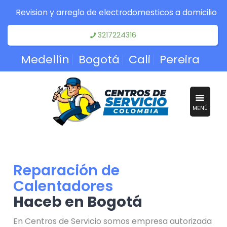
Revision y arreglo de electrodomesticos a domicilio
3217224316
Medellín
Bogotá
Cali
Pereira
MENÚ
Reparación de
Calentadores
Haceb en Bogotá
En Centros de Servicio somos empresa autorizada