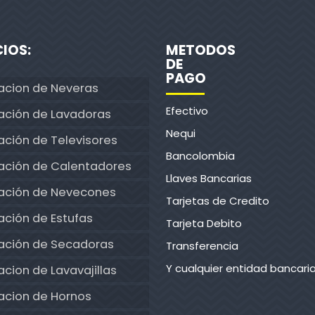
CIOS:
METODOS
DE
PAGO
acion de Neveras
Efectivo
ación de Lavadoras
Nequi
ción de Televisores
Bancolombia
ación de Calentadores
Llaves Bancarias
ación de Nevecones
Tarjetas de Credito
ción de Estufas
Tarjeta Debito
ación de Secadoras
Transferencia
Y cualquier entidad bancari
cion de Lavavajillas
acion de Hornos