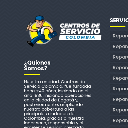
SERVI
Repar
Repar
Repara
¿Quienes
Repar
Somos?
Repar
Nuestra entidad, Centros de
Servicio Colombia, fue fundada
Repara
hace +40 años, iniciando en el
año 1986, iniciando operaciones
Repar
en la ciudad de Bogotá y,
posteriormente, ampliando
nuestra cobertura a las
Repara
principales ciudades de
Colombia, gracias a nuestra
Repar
labor seria, responsable y al
excelente servicio prestado.