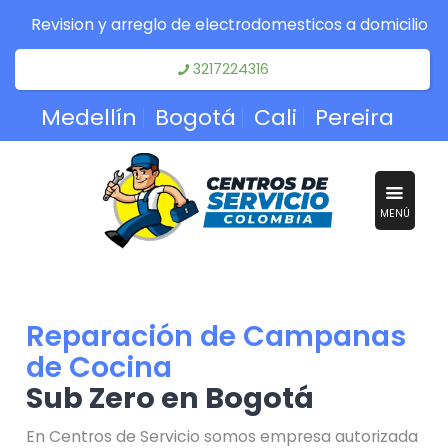
Revision y arreglo de electrodomesticos a domicilio
3217224316
Medellín
Bogotá
Cali
Pereira
MENÚ
Reparación de Campanas
de Cocina
Sub Zero en Bogotá
En Centros de Servicio somos empresa autorizada