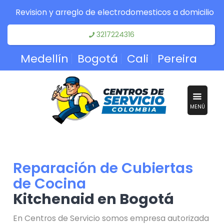
Revision y arreglo de electrodomesticos a domicilio
3217224316
Medellín
Bogotá
Cali
Pereira
MENÚ
Reparación de Cubiertas
de Cocina
Kitchenaid en Bogotá
En Centros de Servicio somos empresa autorizada