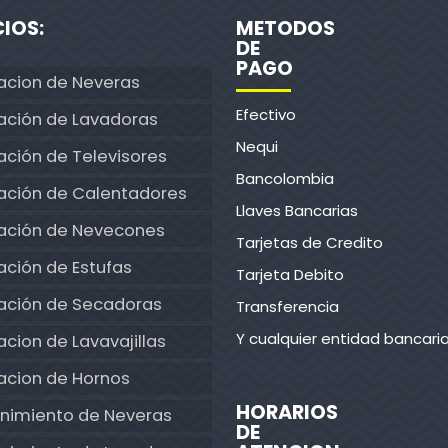
CIOS:
METODOS
DE
PAGO
acion de Neveras
Efectivo
ación de Lavadoras
Nequi
ción de Televisores
Bancolombia
ación de Calentadores
Llaves Bancarias
ación de Nevecones
Tarjetas de Credito
ción de Estufas
Tarjeta Debito
ación de Secadoras
Transferencia
Y cualquier entidad bancari
cion de Lavavajillas
acion de Hornos
HORARIOS
nimiento de Neveras
DE