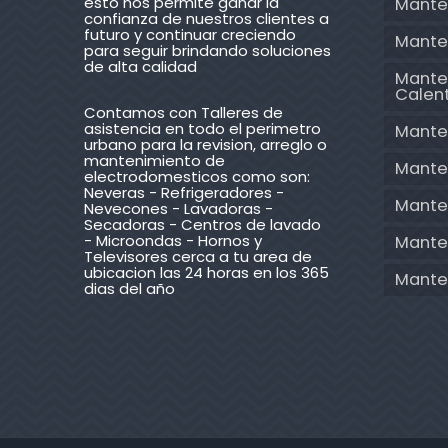
esto nos permite ganar la
Mante
confianza de nuestros clientes a
futuro y continuar creciendo
Mante
para seguir brindando soluciones
de alta calidad
Mante
Calen
Contamos con Talleres de
asistencia en todo el perimetro
Mante
urbano para la revision, arreglo o
mantenimiento de
Mante
electrodomesticos como son:
Neveras - Refrigeradores -
Mante
Nevecones - Lavadoras -
Secadoras - Centros de lavado
- Microondas - Hornos y
Manten
Televisores cerca a tu area de
ubicacion las 24 horas en los 365
Mante
dias del año