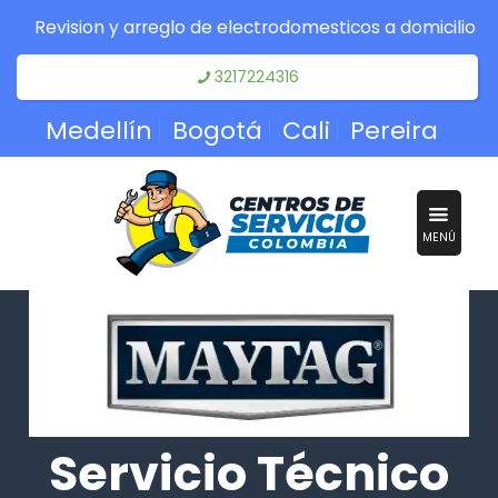
Revision y arreglo de electrodomesticos a domicilio
3217224316
Medellín
Bogotá
Cali
Pereira
MENÚ
Servicio Técnico