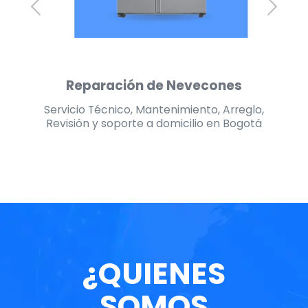
Reparación de Secadoras
lo,
Servicio Técnico, Mantenimiento, Arreglo,
Se
tá
Revisión y soporte a domicilio en Bogotá
R
¿QUIENES
SOMOS