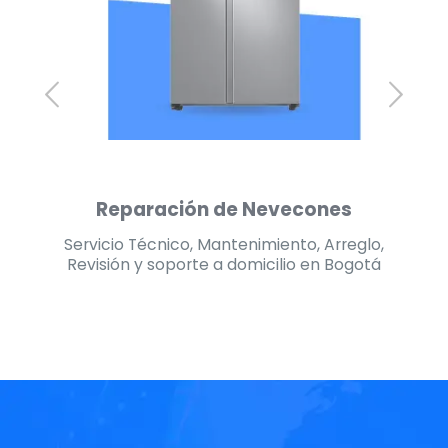
Reparación de Secadoras
lo,
Servicio Técnico, Mantenimiento, Arreglo,
Se
tá
Revisión y soporte a domicilio en Bogotá
R