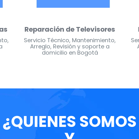
s
Reparación de Lavadoras
R
nto,
Servicio Técnico, Mantenimiento,
Se
a
Arreglo, Revisión y soporte a
domicilio en Bogotá
¿QUIENES SOMOS
Y