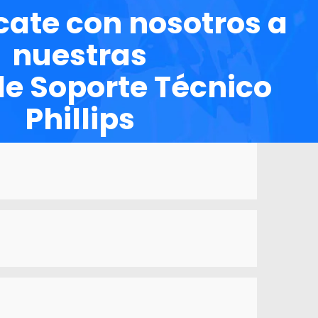
ate con nosotros a
nuestras
de Soporte Técnico
Phillips