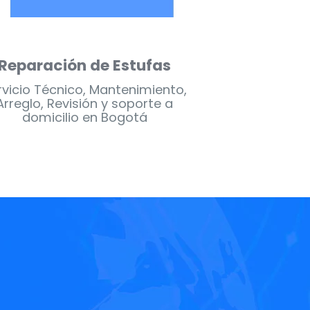
eparación de Nevecones
Reparació
rvicio Técnico, Mantenimiento,
Servicio Técn
Arreglo, Revisión y soporte a
Arreglo, Rev
domicilio en Bogotá
domicil