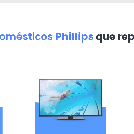
domésticos
Phillips
que re