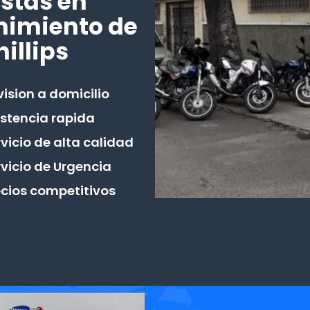
stas en
nimiento de
illips
ision a domicilio
istencia rapida
vicio de alta calidad
rvicio de Urgencia
ecios competitivos