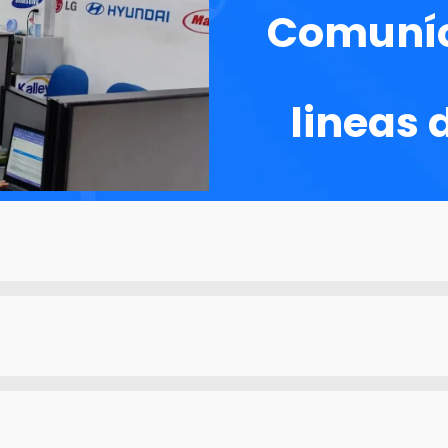
Comuníc
lineas 