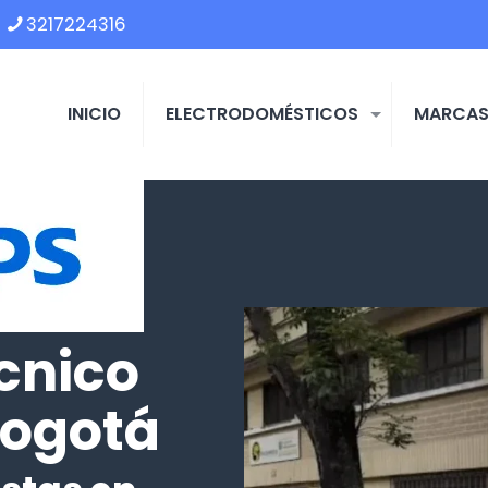
3217224316
INICIO
ELECTRODOMÉSTICOS
MARCA
cnico
Bogotá