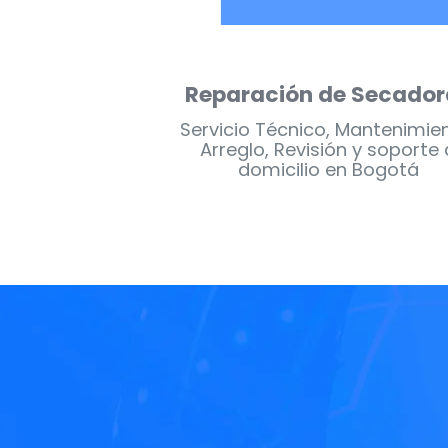
de Estufas
Reparación de Nevera
 Mantenimiento,
Servicio Técnico, Mantenimie
n y soporte a
Arreglo, Revisión y soporte 
n Bogotá
domicilio en Bogotá