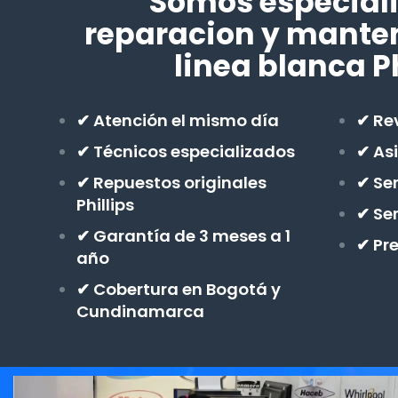
Somos especiali
reparacion y mante
linea blanca Ph
✔ Atención el mismo día
✔ Rev
✔ Técnicos especializados
✔ As
✔ Repuestos originales
✔ Ser
Phillips
✔ Se
✔ Garantía de 3 meses a 1
✔ Pr
año
✔ Cobertura en Bogotá y
Cundinamarca