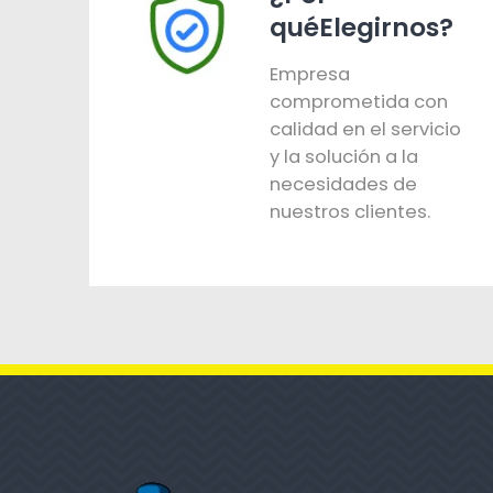
quéElegirnos?
Empresa
comprometida con
calidad en el servicio
y la solución a la
necesidades de
nuestros clientes.