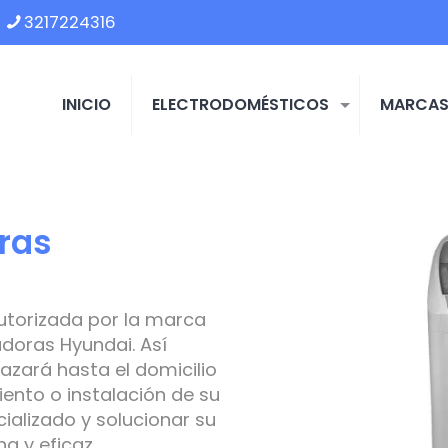
3217224316
INICIO
ELECTRODOMÉSTICOS
MARCA
ras
utorizada por la marca
doras Hyundai. Así
azará hasta el domicilio
ento o instalación de su
ializado y solucionar su
 y eficaz.