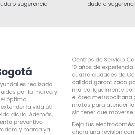
uda o sugerencia
duda o sugerenc
Centros de Servicio C
10 años de experiencia
Bogotá
cuatro ciudades de Col
calidad garantizado po
yundai es realizado
marca. Igualmente co
ruidos por la marca y
el área metropolitana 
 el óptimo
motos para atender la
xtender la vida útil
sin tener que moverse
vida diaria. Además,
ento preventivo
Deja tus electrodomés
avadora y marca ya
ahora una revisión co