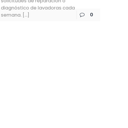
solicitudes de reparación o
diagnóstico de lavadoras cada
0
semana.
[…]