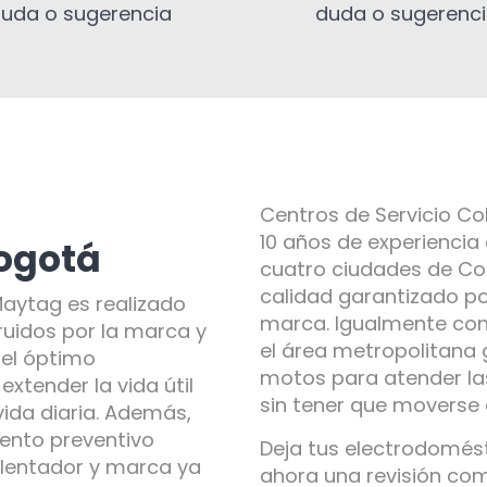
uda o sugerencia
duda o sugerenc
Centros de Servicio C
10 años de experiencia
ogotá
cuatro ciudades de Col
calidad garantizado po
Maytag es realizado
marca. Igualmente co
ruidos por la marca y
el área metropolitana 
 el óptimo
motos para atender la
xtender la vida útil
sin tener que moverse
vida diaria. Además,
ento preventivo
Deja tus electrodomés
alentador y marca ya
ahora una revisión co