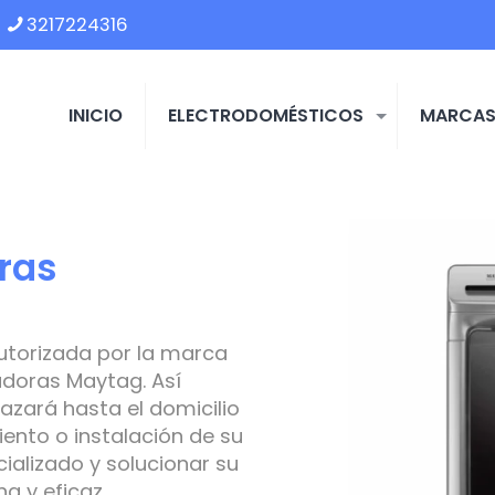
3217224316
INICIO
ELECTRODOMÉSTICOS
MARCA
ras
utorizada por la marca
doras Maytag. Así
azará hasta el domicilio
ento o instalación de su
ializado y solucionar su
 y eficaz.