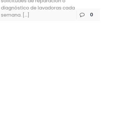
solicitudes de reparación o
diagnóstico de lavadoras cada
0
semana.
[…]