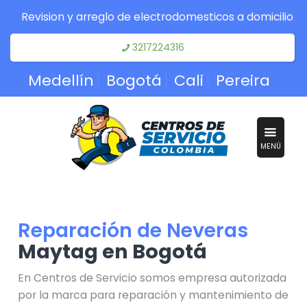
Revision y arreglo de electrodomesticos a domicilio
3217224316
Medellín
Bogotá
Cali
Pereira
MENÚ
Reparación de Neveras
Maytag en Bogotá
En Centros de Servicio somos empresa autorizada
por la marca para reparación y mantenimiento de