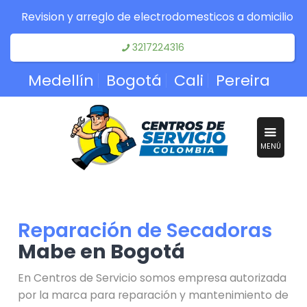
Revision y arreglo de electrodomesticos a domicilio
3217224316
Medellín
Bogotá
Cali
Pereira
MENÚ
Reparación de Secadoras
Mabe en Bogotá
En Centros de Servicio somos empresa autorizada
por la marca para reparación y mantenimiento de