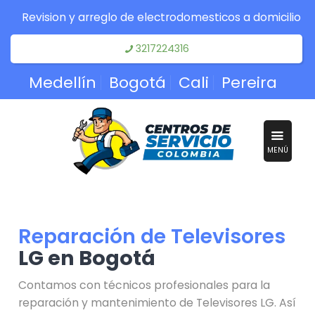
Revision y arreglo de electrodomesticos a domicilio
3217224316
Medellín
Bogotá
Cali
Pereira
MENÚ
Reparación de Televisores
LG en Bogotá
Contamos con técnicos profesionales para la
reparación y mantenimiento de Televisores LG. Así