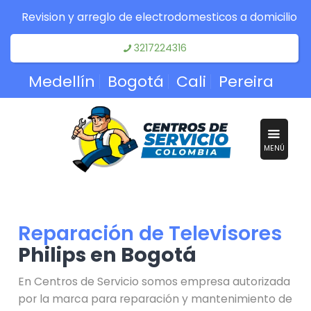
Revision y arreglo de electrodomesticos a domicilio
3217224316
Medellín
Bogotá
Cali
Pereira
MENÚ
Reparación de Televisores
Philips en Bogotá
En Centros de Servicio somos empresa autorizada
por la marca para reparación y mantenimiento de