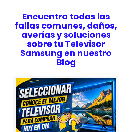
Encuentra todas las
fallas comunes, daños,
averías y soluciones
sobre tu Televisor
Samsung en nuestro
Blog