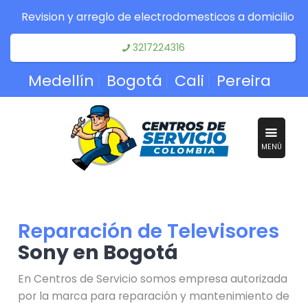
Revision y arreglo de electrodomesticos a domicilio
3217224316
Medellín
Bogotá
Cali
Pereira
MENÚ
Reparación de Televisores
Sony en Bogotá
En Centros de Servicio somos empresa autorizada
por la marca para reparación y mantenimiento de