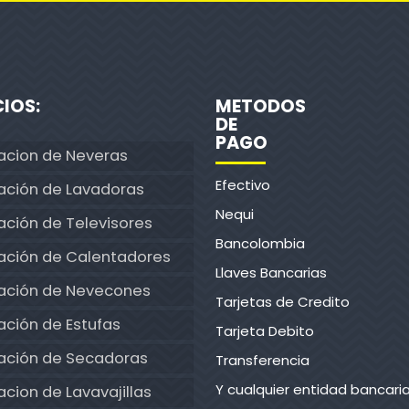
CIOS:
METODOS
DE
PAGO
acion de Neveras
Efectivo
ación de Lavadoras
Nequi
ción de Televisores
Bancolombia
ación de Calentadores
Llaves Bancarias
ación de Nevecones
Tarjetas de Credito
ción de Estufas
Tarjeta Debito
ación de Secadoras
Transferencia
Y cualquier entidad bancari
cion de Lavavajillas