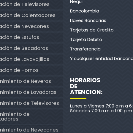
Nequi
ción de Televisores
Bancolombia
ación de Calentadores
Llaves Bancarias
ación de Nevecones
Tarjetas de Credito
ción de Estufas
Tarjeta Debito
ación de Secadoras
Transferencia
Y cualquier entidad bancari
cion de Lavavajillas
acion de Hornos
HORARIOS
nimiento de Neveras
DE
ATENCION:
nimiento de Lavadoras
nimiento de Televisores
Lunes a Viernes 7:00 a.m a 6
Sábados 7:00 a.m a 1:00 p.m
nimiento de
tadores
nimiento de Nevecones