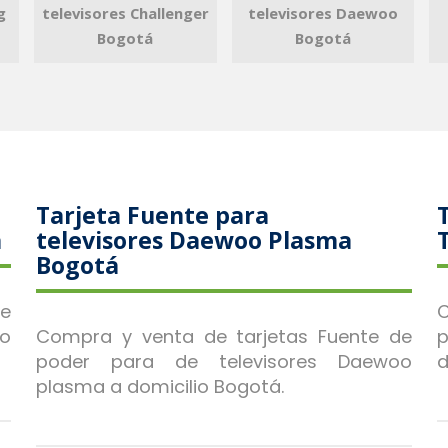
g
televisores Challenger
televisores Daewoo
Bogotá
Bogotá
Tarjeta Fuente para
á
televisores Daewoo Plasma
Bogotá
de
C
o
Compra y venta de tarjetas Fuente de
p
poder para de televisores Daewoo
d
plasma a domicilio Bogotá.