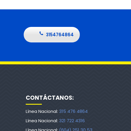
3154764864
CONTÁCTANOS:
Línea Nacional:
315 476 4864
Línea Nacional:
321 722 4316
Línea Nacional:
(604) 251 30 53