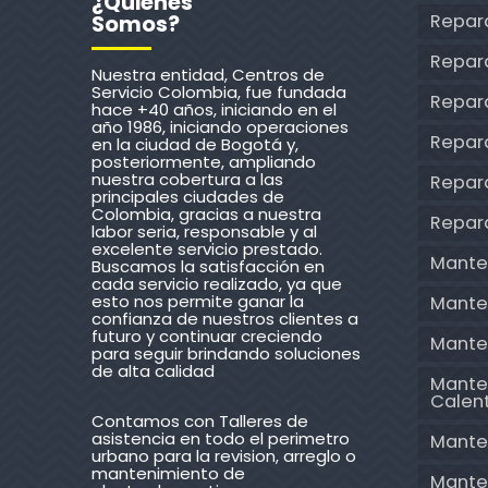
¿Quienes
Repar
Somos?
Repar
Nuestra entidad, Centros de
Servicio Colombia, fue fundada
Repara
hace +40 años, iniciando en el
año 1986, iniciando operaciones
Repar
en la ciudad de Bogotá y,
posteriormente, ampliando
nuestra cobertura a las
Repara
principales ciudades de
Colombia, gracias a nuestra
Repar
labor seria, responsable y al
excelente servicio prestado.
Mante
Buscamos la satisfacción en
cada servicio realizado, ya que
esto nos permite ganar la
Mante
confianza de nuestros clientes a
futuro y continuar creciendo
Mante
para seguir brindando soluciones
de alta calidad
Mante
Calen
Contamos con Talleres de
asistencia en todo el perimetro
Mante
urbano para la revision, arreglo o
mantenimiento de
Mante