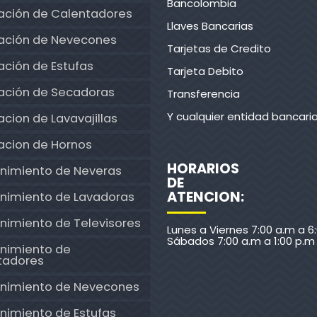
Bancolombia
ación de Calentadores
Llaves Bancarias
ación de Nevecones
Tarjetas de Credito
ción de Estufas
Tarjeta Debito
ación de Secadoras
Transferencia
Y cualquier entidad bancari
cion de Lavavajillas
acion de Hornos
HORARIOS
nimiento de Neveras
DE
ATENCION:
nimiento de Lavadoras
nimiento de Televisores
Lunes a Viernes 7:00 a.m a 6
Sábados 7:00 a.m a 1:00 p.m
nimiento de
tadores
nimiento de Nevecones
nimiento de Estufas