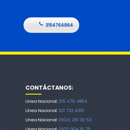
3154764864
CONTÁCTANOS:
Línea Nacional:
315 476 4864
Línea Nacional:
321 722 4316
Línea Nacional:
(604) 251 30 53
Línea Nacional:
(601) 904 16 79