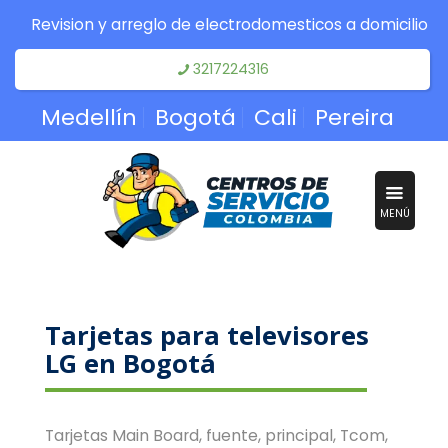
Revision y arreglo de electrodomesticos a domicilio
3217224316
Medellín
Bogotá
Cali
Pereira
MENÚ
Tarjetas para televisores
LG en Bogotá
Tarjetas Main Board, fuente, principal, Tcom,