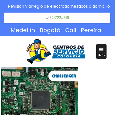
Revision y arreglo de electrodomesticos a domicilio
3217224316
Medellín
Bogotá
Cali
Pereira
MENÚ