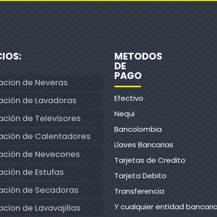
CIOS:
METODOS
DE
PAGO
acion de Neveras
Efectivo
ación de Lavadoras
Nequi
ción de Televisores
Bancolombia
ación de Calentadores
Llaves Bancarias
ación de Nevecones
Tarjetas de Credito
ción de Estufas
Tarjeta Debito
ación de Secadoras
Transferencia
Y cualquier entidad bancari
cion de Lavavajillas