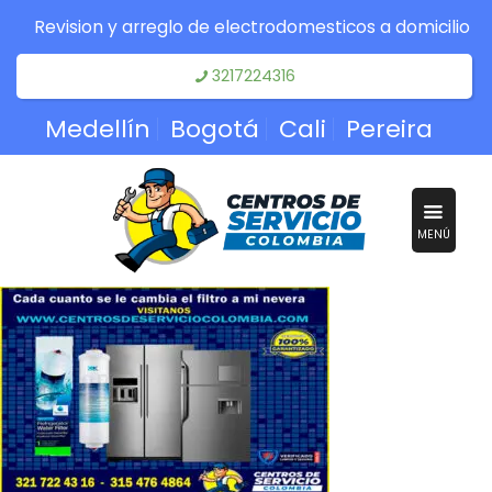
Revision y arreglo de electrodomesticos a domicilio
3217224316
Medellín
Bogotá
Cali
Pereira
MENÚ