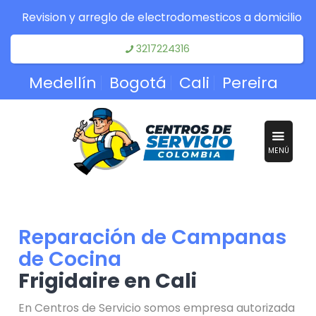
Revision y arreglo de electrodomesticos a domicilio
3217224316
Medellín
Bogotá
Cali
Pereira
MENÚ
Reparación de Campanas
de Cocina
Frigidaire en Cali
En Centros de Servicio somos empresa autorizada