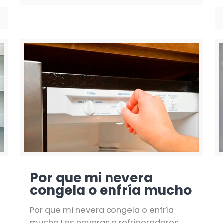
Por que mi nevera
congela o enfría mucho
Por que mi nevera congela o enfría
mucho Las neveras o refrigeradores