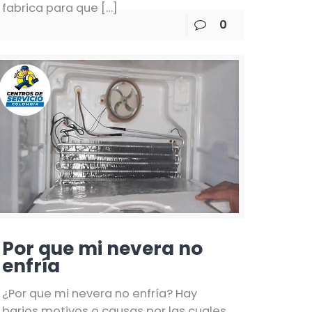
fabrica para que
[…]
0
Por que mi nevera no
enfría
¿Por que mi nevera no enfría? Hay
barios motivos o causas por las cuales