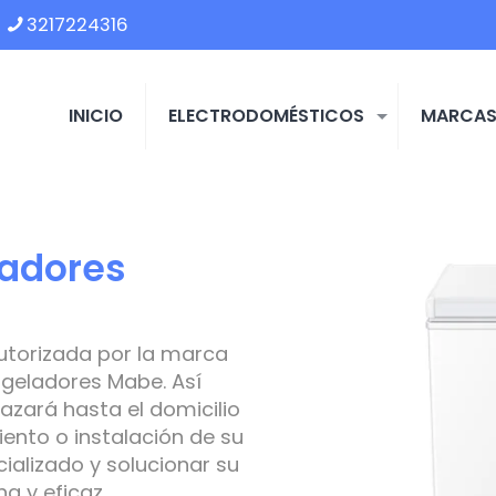
3217224316
INICIO
ELECTRODOMÉSTICOS
MARCA
ladores
utorizada por la marca
geladores Mabe. Así
azará hasta el domicilio
ento o instalación de su
ializado y solucionar su
 y eficaz.