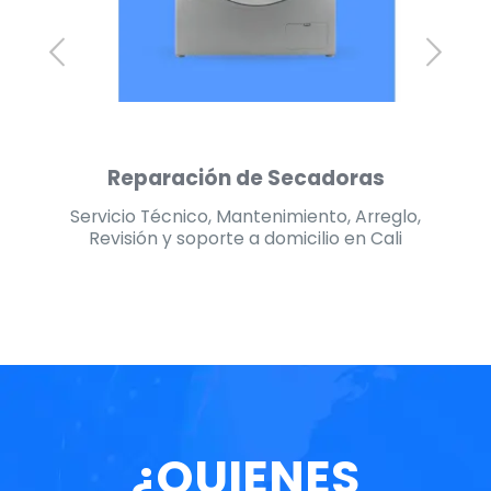
Reparación de Nevecones
lo,
Servicio Técnico, Mantenimiento, Arreglo,
Se
i
Revisión y soporte a domicilio en Cali
¿QUIENES