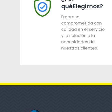
quéElegirnos?
Empresa
comprometida con
calidad en el servicio
y la solución a la
necesidades de
nuestros clientes.