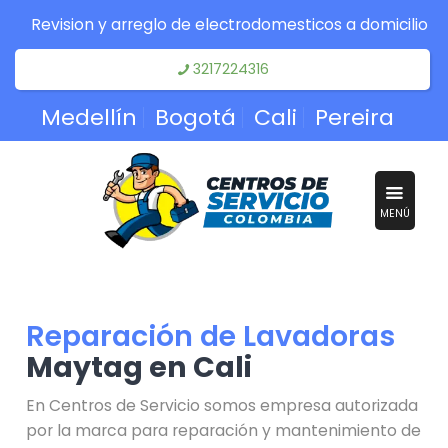
Revision y arreglo de electrodomesticos a domicilio
3217224316
Medellín
Bogotá
Cali
Pereira
MENÚ
Reparación de Lavadoras
Maytag en Cali
En Centros de Servicio somos empresa autorizada
por la marca para reparación y mantenimiento de