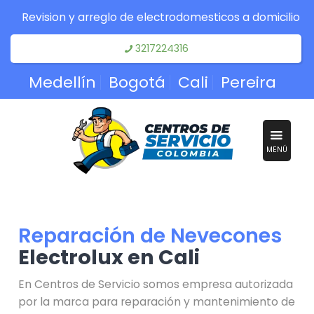
Revision y arreglo de electrodomesticos a domicilio
3217224316
Medellín
Bogotá
Cali
Pereira
MENÚ
Reparación de Nevecones
Electrolux en Cali
En Centros de Servicio somos empresa autorizada
por la marca para reparación y mantenimiento de