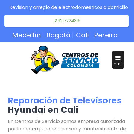
Revision y arreglo de electrodomesticos a domicilio
3217224316
Medellín
Bogotá
Cali
Pereira
MENÚ
Reparación de Televisores
Hyundai en Cali
En Centros de Servicio somos empresa autorizada
por la marca para reparación y mantenimiento de