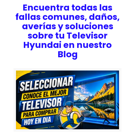
Encuentra todas las
fallas comunes, daños,
averías y soluciones
sobre tu Televisor
Hyundai en nuestro
Blog