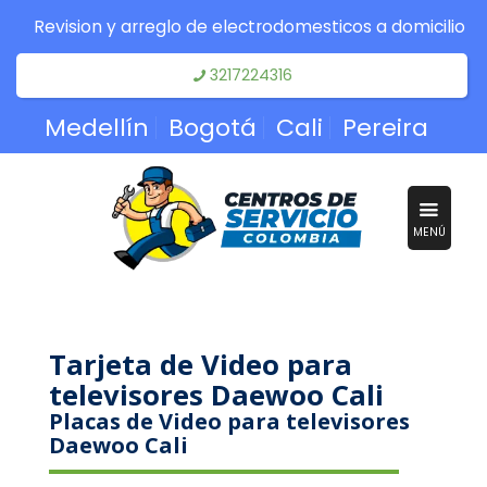
Revision y arreglo de electrodomesticos a domicilio
3217224316
Medellín
Bogotá
Cali
Pereira
MENÚ
Tarjeta de Video para
televisores Daewoo Cali
Placas de Video para televisores
Daewoo Cali