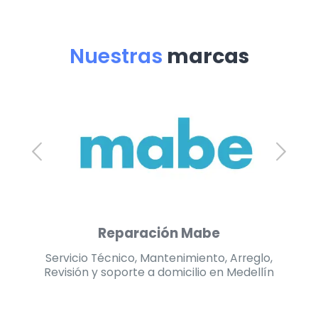
Nuestras
marcas
Reparación Challenger
lo,
Servicio Técnico, Mantenimiento, Arreglo,
Se
lín
Revisión y soporte a domicilio en Medellín
Re