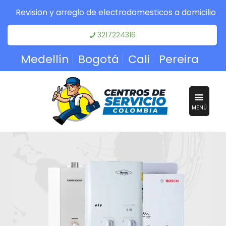
Revision y arreglo de electrodomesticos a domicilio
3217224316
Medellín
Bogotá
Cali
Pereira
MENÚ