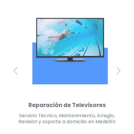
Reparación de Neveras
lo,
Servicio Técnico, Mantenimiento, Arreglo,
Se
lín
Revisión y soporte a domicilio en Medellín
Re