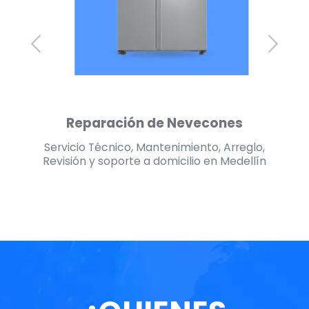
Reparación de Secadoras
lo,
Servicio Técnico, Mantenimiento, Arreglo,
Se
lín
Revisión y soporte a domicilio en Medellín
Re