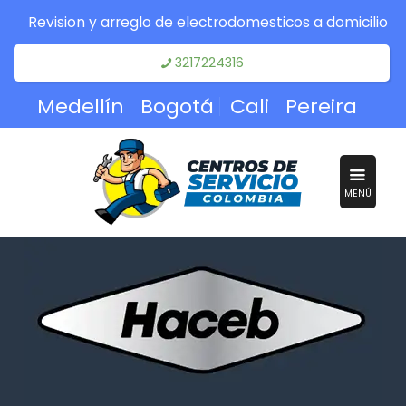
Revision y arreglo de electrodomesticos a domicilio
3217224316
Medellín
Bogotá
Cali
Pereira
MENÚ