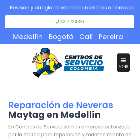
Revision y arreglo de electrodomesticos a domicilio
3217224316
Medellín
Bogotá
Cali
Pereira
MENÚ
Reparación de Neveras
Maytag en Medellín
En Centros de Servicio somos empresa autorizada
por la marca para reparación y mantenimiento de