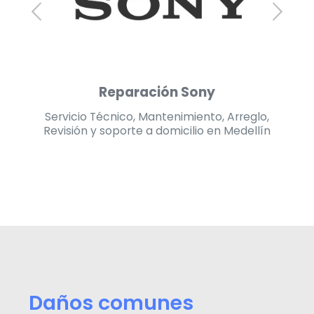
Reparación Challenger
lo,
Servicio Técnico, Mantenimiento, Arreglo,
Se
lín
Revisión y soporte a domicilio en Medellín
Re
Daños comunes