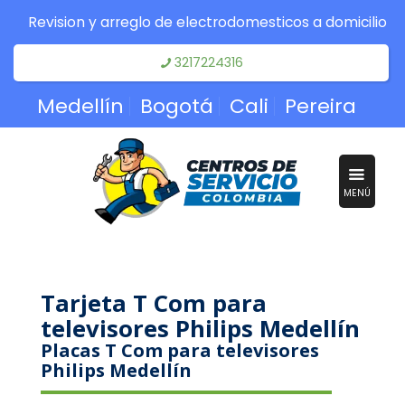
Revision y arreglo de electrodomesticos a domicilio
3217224316
Medellín
Bogotá
Cali
Pereira
MENÚ
Tarjeta T Com para
televisores Philips Medellín
Placas T Com para televisores
Philips Medellín