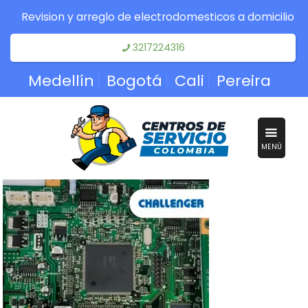
Revision y arreglo de electrodomesticos a domicilio
3217224316
Medellín
Bogotá
Cali
Pereira
MENÚ