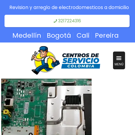
Revision y arreglo de electrodomesticos a domicilio
3217224316
Medellín
Bogotá
Cali
Pereira
MENÚ