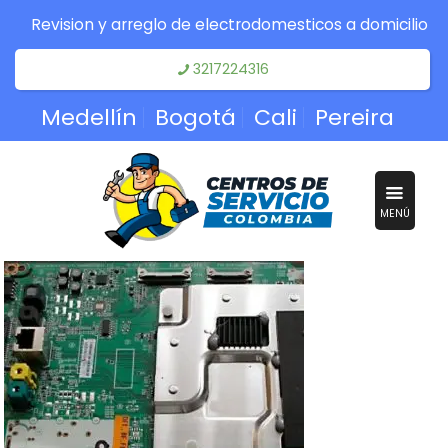
Revision y arreglo de electrodomesticos a domicilio
3217224316
Medellín
Bogotá
Cali
Pereira
MENÚ