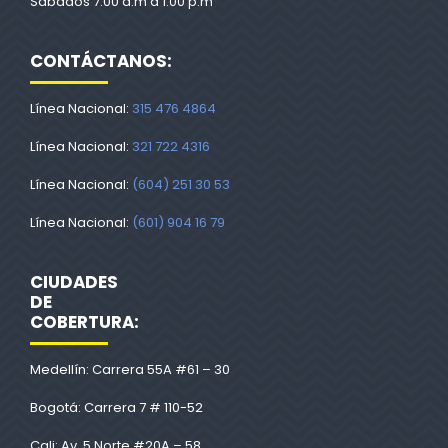
Sábados 7:00 a.m a 1:00 p.m
CONTÁCTANOS:
Línea Nacional:
315 476 4864
Línea Nacional:
321 722 4316
Línea Nacional:
(604) 251 30 53
Línea Nacional:
(601) 904 16 79
CIUDADES
DE
COBERTURA:
Medellín: Carrera 55A #61 – 30
Bogotá: Carrera 7 # 110-52
Cali: Av. 5 Norte #20A – 58