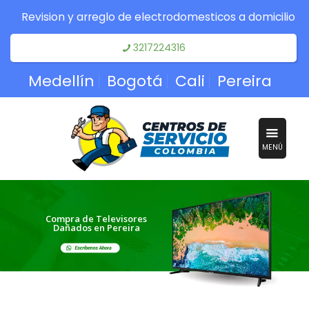
Revision y arreglo de electrodomesticos a domicilio
3217224316
Medellín
Bogotá
Cali
Pereira
MENÚ
Compra de Televisores
Dañados en Pereira