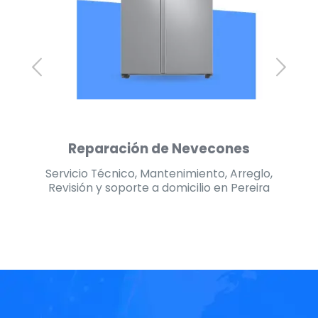
Reparación de Secadoras
lo,
Servicio Técnico, Mantenimiento, Arreglo,
Se
ra
Revisión y soporte a domicilio en Pereira
R