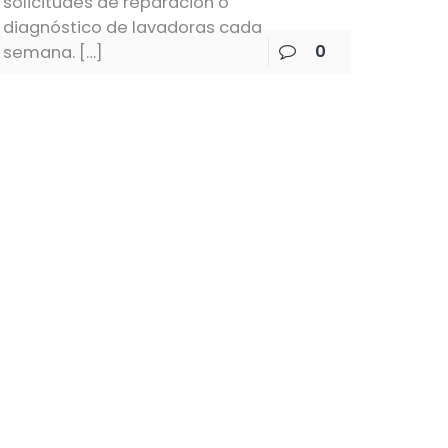
solicitudes de reparación o
diagnóstico de lavadoras cada
0
semana.
[…]