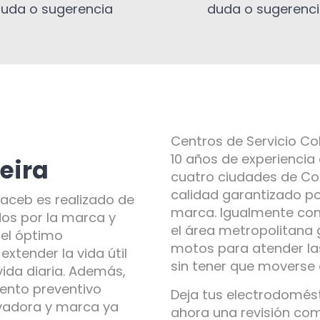
uda o sugerencia
duda o sugerenc
Centros de Servicio C
10 años de experiencia
eira
cuatro ciudades de Col
calidad garantizado po
Haceb es realizado de
marca. Igualmente co
dos por la marca y
el área metropolitana 
 el óptimo
motos para atender la
xtender la vida útil
sin tener que moverse
vida diaria. Además,
ento preventivo
Deja tus electrodomés
avadora y marca ya
ahora una revisión co