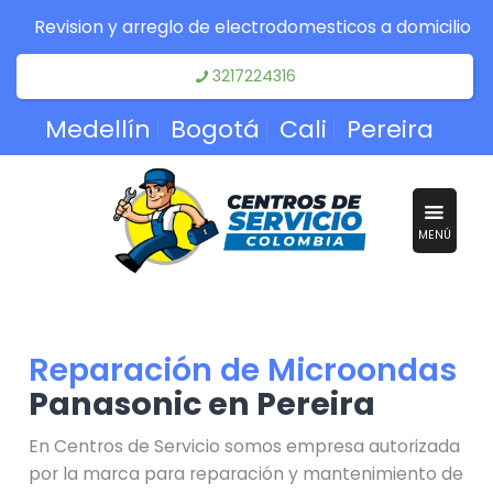
Revision y arreglo de electrodomesticos a domicilio
3217224316
Medellín
Bogotá
Cali
Pereira
MENÚ
Reparación de Microondas
Panasonic en Pereira
En Centros de Servicio somos empresa autorizada
por la marca para reparación y mantenimiento de