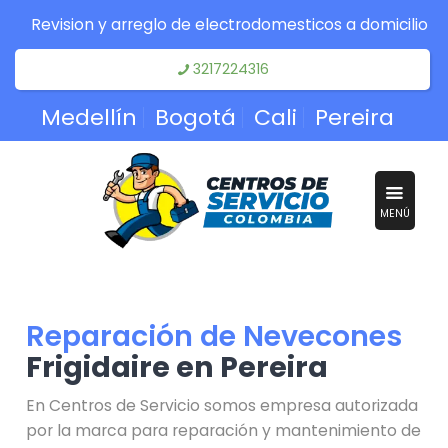
Revision y arreglo de electrodomesticos a domicilio
3217224316
Medellín
Bogotá
Cali
Pereira
MENÚ
Reparación de Nevecones
Frigidaire en Pereira
En Centros de Servicio somos empresa autorizada
por la marca para reparación y mantenimiento de