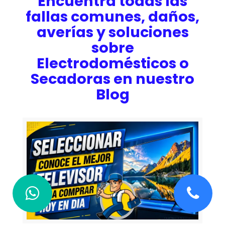
Encuentra todas las
fallas comunes, daños,
averías y soluciones
sobre
Electrodomésticos o
Secadoras en nuestro
Blog