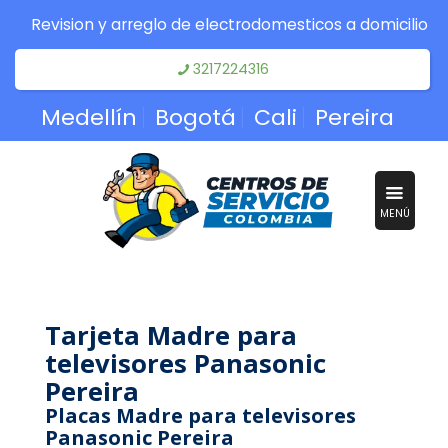
Revision y arreglo de electrodomesticos a domicilio
3217224316
Medellín
Bogotá
Cali
Pereira
MENÚ
Tarjeta Madre para
televisores Panasonic
Pereira
Placas Madre para televisores
Panasonic Pereira