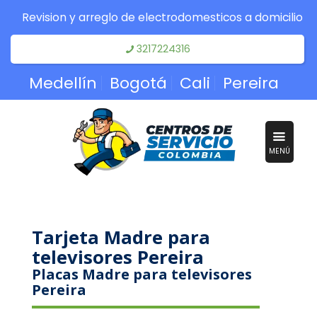
Revision y arreglo de electrodomesticos a domicilio
3217224316
Medellín
Bogotá
Cali
Pereira
MENÚ
Tarjeta Madre para
televisores Pereira
Placas Madre para televisores
Pereira