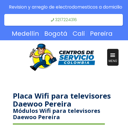
Revision y arreglo de electrodomesticos a domicilio
3217224316
Medellín
Bogotá
Cali
Pereira
MENÚ
Placa Wifi para televisores
Daewoo Pereira
Módulos Wifi para televisores
Daewoo Pereira